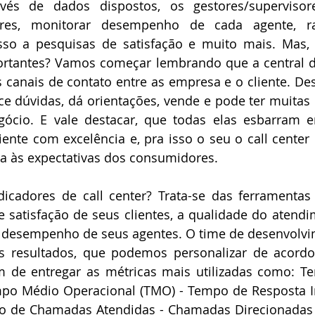
vés de dados dispostos, os gestores/supervisor
ores, monitorar desempenho de cada agente, ras
sso a pesquisas de satisfação e muito mais. Mas, 
ortantes? Vamos começar lembrando que a central d
 canais de contato entre as empresa e o cliente. Des
ce dúvidas, dá orientações, vende e pode ter muitas 
egócio. E vale destacar, que todas elas esbarra
iente com excelência e, pra isso o seu o call center 
 às expectativas dos consumidores.
icadores de call center? Trata-se das ferramentas
 satisfação de seus clientes, a qualidade do atendi
 desempenho de seus agentes. O time de desenvolvi
ses resultados, que podemos personalizar de acord
ém de entregar as métricas mais utilizadas como: T
mpo Médio Operacional (TMO) - Tempo de Resposta Ini
 de Chamadas Atendidas - Chamadas Direcionadas 