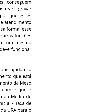
es conseguem 
trear, gravar 
por que esses 
e atendimento 
sa forma, esse 
outras funções 
m em um mesmo 
deve funcionar 
 que ajudam a 
mento que está 
mento da Meso 
o com o que o 
empo Médio de 
cial - Taxa de 
da URA para o 