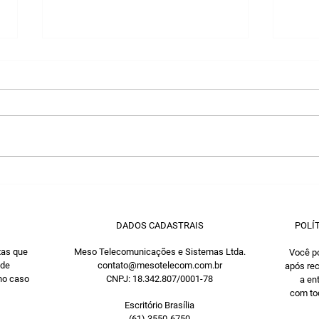
Como centralizar todos
Por 
os canais de atendimento
no 
de sua empresa?
emp
DADOS CADASTRAIS
POLÍ
xas que
Meso Telecomunicações e Sistemas Ltda.
Você po
 de
contato@mesotelecom.com.br
após rec
 no caso
CNPJ: 18.342.807/0001-78
a en
com tod
Escritório Brasília
(61) 3550-6750