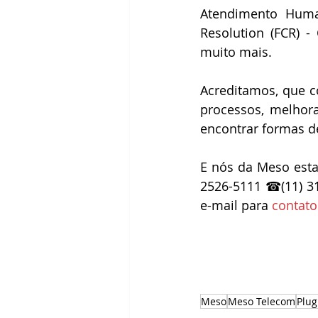
Atendimento Human
Resolution (FCR) -
muito mais.
Acreditamos, que c
processos, melhora
encontrar formas d
E nós da Meso esta
2526-5111 ☎(11) 31
e-mail para 
contat
Meso
Meso Telecom
Plu