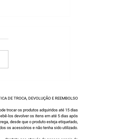
que ter um softphone
atendimento da minha
resa?
TICA DE TROCA, DEVOLUÇÃO E REEMBOLSO
de trocar os produtos adquiridos até 15 dias
ebê-los devolver os itens em até 5 dias após
trega, desde que o produto esteja etiquetado,
os os acessórios e não tenha sido utilizado.