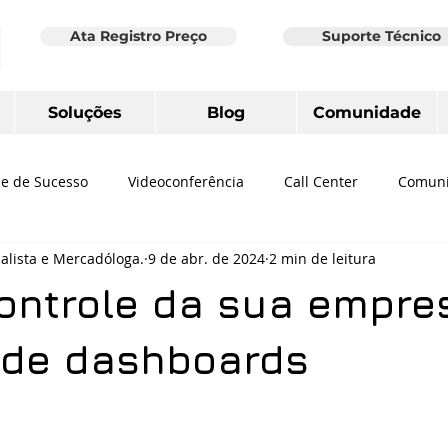
Ata Registro Preço
Suporte Técnico
Soluções
Blog
Comunidade
e de Sucesso
Videoconferência
Call Center
Comuni
nalista e Mercadóloga.
9 de abr. de 2024
2 min de leitura
de Dados
Ferramenta de Colaboração
Revisão conta de 
ontrole da sua empre
 Teams
Hotspot Social
Wi-Fi
Home office
Logite
 de dashboards
ruturado
Telefone IP
Audioconferência
Zoom