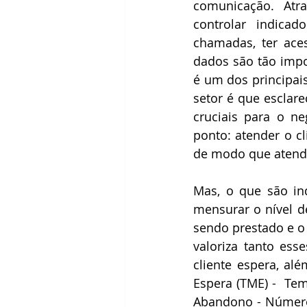
comunicação. Atra
controlar indicad
chamadas, ter ace
dados são tão imp
é um dos principais
setor é que esclare
cruciais para o n
ponto: atender o cl
de modo que atenda
Mas, o que são ind
mensurar o nível de
sendo prestado e o
valoriza tanto es
cliente espera, al
Espera (TME) -  Te
Abandono - Número