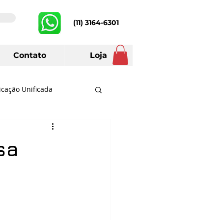
(11) 3164-6301
Contato
Loja
cação Unificada
Telefone
Prefeituras
sa
ch
Lifesize
Huawei