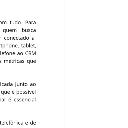
m tudo. Para 
a quem busca 
r conectado a  
phone, tablet, 
elefone ao CRM 
s métricas que 
cada junto ao 
ue é possível 
l é essencial 
elefônica e de 