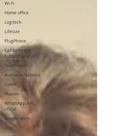
Wi-Fi
Home office
Logitech
Lifesize
PlugPhone
Cabeamento
Estruturado
Telefone IP
Audioconferência
Zoom
Huawei
WhatsApp API
oficial
Google Meet
Poly