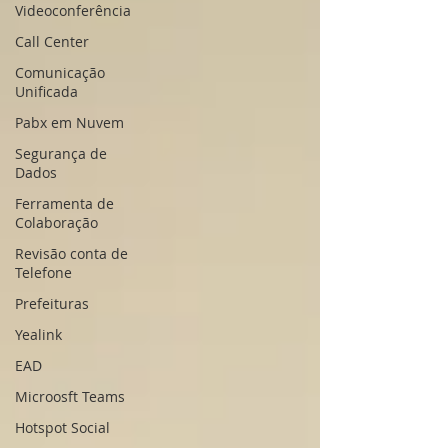
Videoconferência
Call Center
Comunicação
Unificada
Pabx em Nuvem
Segurança de
Dados
Ferramenta de
Colaboração
Revisão conta de
Telefone
Prefeituras
Yealink
EAD
Microosft Teams
Hotspot Social