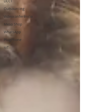
DECT
Outsourcing
Videoconferência
Meso Shop
WhatsApp
PlugPhone
IoT