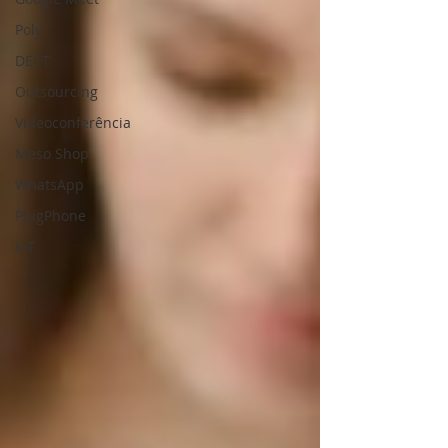
Poly
DECT
Outsourcing
Videoconferência
Meso Shop
WhatsApp
PlugPhone
IoT