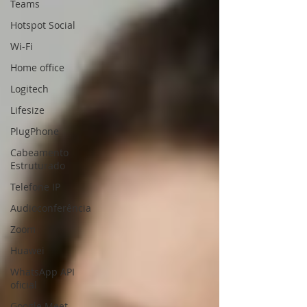
Teams
Hotspot Social
Wi-Fi
Home office
Logitech
Lifesize
PlugPhone
Cabeamento
Estruturado
Telefone IP
Audioconferência
Zoom
Huawei
WhatsApp API
oficial
Google Meet