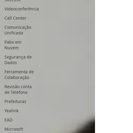
Videoconferência
Call Center
Comunicação
Unificada
Pabx em
Nuvem
Segurança de
Dados
Ferramenta de
Colaboração
Revisão conta
de Telefone
Prefeituras
Yealink
EAD
Microosft