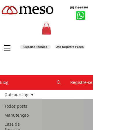
(11) 3164-6301
Suporte Técnico
Ata Registro Preço
Blog
Registre-se
Outsourcing
Todos posts
Manutenção
Case de
Sucesso