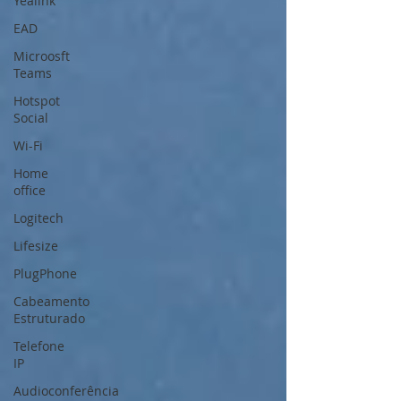
Yealink
EAD
Microosft
Teams
Hotspot
Social
Wi-Fi
Home
office
Logitech
Lifesize
PlugPhone
Cabeamento
Estruturado
Telefone
IP
Audioconferência