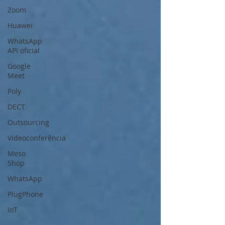
Zoom
Huawei
WhatsApp
API oficial
Google
Meet
Poly
DECT
Outsourcing
Videoconferência
Meso
Shop
WhatsApp
PlugPhone
IoT