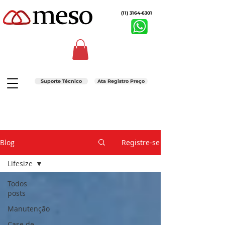
(11) 3164-6301
Suporte Técnico
Ata Registro Preço
Blog
Registre-se
Lifesize
Todos
posts
Manutenção
Case de