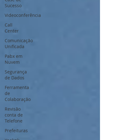
Sucesso
Videoconferência
Call
Center
Comunicação
Unificada
Pabx em
Nuvem
Segurança
de Dados
Ferramenta
de
Colaboração
Revisão
conta de
Telefone
Prefeituras