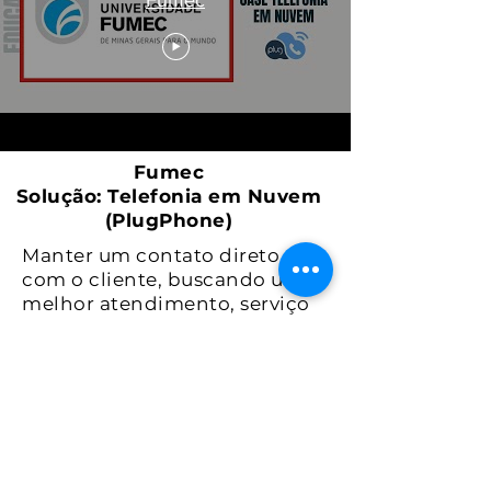
Fumec
Fumec
Solução: Telefonia em Nuvem
(PlugPhone)
Manter um contato direto
com o cliente, buscando um
melhor atendimento, serviço
de qualidade e excelentes
soluções esses são os
caminhos traçados pela Meso
na hora de atender a FUMEC.
Somos responsáveis por
manter os sistemas de
telefonia e Call Center da