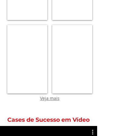
Arisb-MG
Logo_Atlas
Arisb-
MG
cliente
da
Meso.
Veja mais
Cases de Sucesso em Vídeo