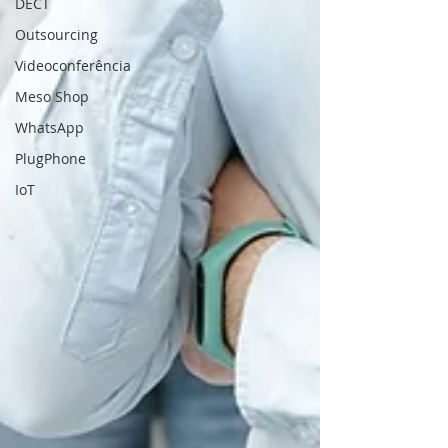
DECT
Outsourcing
Videoconferência
Meso Shop
WhatsApp
PlugPhone
IoT