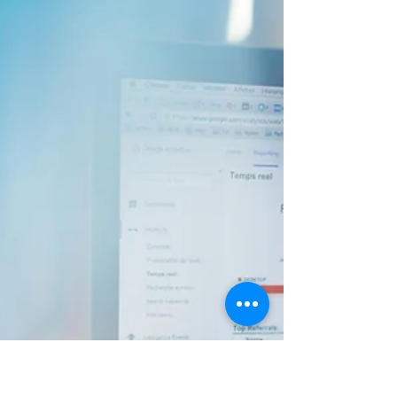
métrica de satisfação ao cliente?
Se você deseja ter clientes satisfeitos e felizes
com sua empresa é preciso que você entenda
as métricas NPS e CSAT. Entenda cada uma.