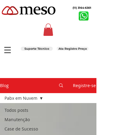
(11) 3164-6301
Suporte Técnico
Ata Registro Preço
Blog
Registre-se
Pabx em Nuvem
Todos posts
Manutenção
Case de Sucesso