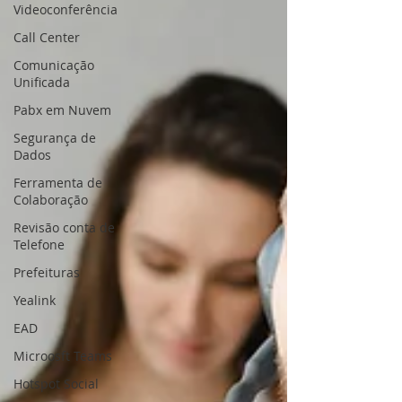
Videoconferência
Call Center
Comunicação
Unificada
Pabx em Nuvem
Segurança de
Dados
Ferramenta de
Colaboração
Revisão conta de
Telefone
Prefeituras
Yealink
EAD
Microosft Teams
Hotspot Social