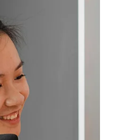
tradicional ou em nuvem?
Quem está pensando em sair do PABX
tradicional para a nuvem, tem muitas dúvidas.
E nesse material vamos te mostrar que vale
muito a pena.