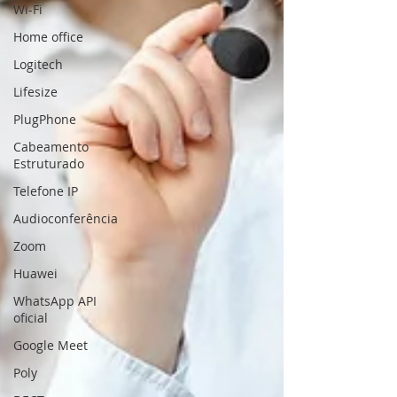
Wi-Fi
Home office
Logitech
Lifesize
PlugPhone
Cabeamento
Estruturado
Telefone IP
Audioconferência
Zoom
Huawei
WhatsApp API
oficial
Google Meet
Poly