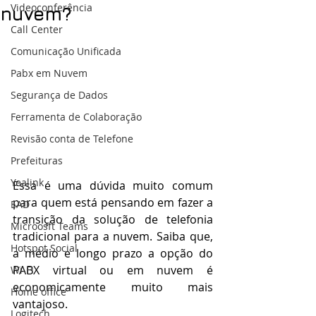
Videoconferência
nuvem?
Call Center
Comunicação Unificada
Pabx em Nuvem
Segurança de Dados
Ferramenta de Colaboração
Revisão conta de Telefone
Prefeituras
Yealink
Essa é uma dúvida muito comum 
para quem está pensando em fazer a 
EAD
transição da solução de telefonia 
Microosft Teams
tradicional para a nuvem. Saiba que, 
Hotspot Social
a médio e longo prazo a opção do 
PABX virtual ou em nuvem é 
Wi-Fi
economicamente muito mais 
Home office
vantajoso.  
Logitech