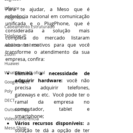
Lifesize
Para te ajudar, a Meso que é 
referência nacional em comunicação 
PlugPhone
unificada e o PlugPhone, que é 
Cabeamento Estruturado
considerada a solução mais 
Telefone IP
completa do mercado listaram 
abaixo os motivos para que você 
Audioconferência
transforme o atendimento da sua 
Zoom
empresa, confira:
Huawei
WhatsApp API oficial
Elimina a necessidade de 
adquirir hardware:
 você não 
Google Meet
precisa adquirir telefones, 
Poly
gateways e etc.  Você pode ter o 
DECT
ramal da empresa no 
computador, tablet e 
Outsourcing
smartphone;
Videoconferência
Vários recursos disponíveis:
 a 
Meso Shop
solução te dá a opção de ter 