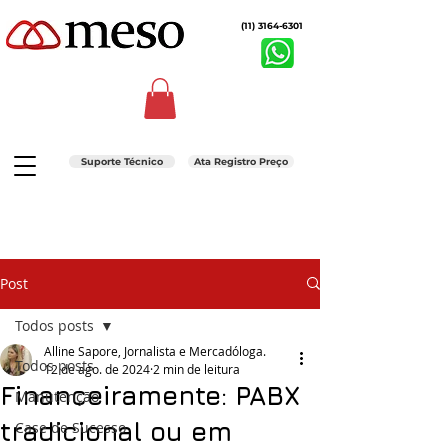
(11) 3164-6301
Suporte Técnico
Ata Registro Preço
Post
Todos posts
Alline Sapore, Jornalista e Mercadóloga.
Todos posts
12 de ago. de 2024
2 min de leitura
Financeiramente: PABX
Manutenção
tradicional ou em
Case de Sucesso