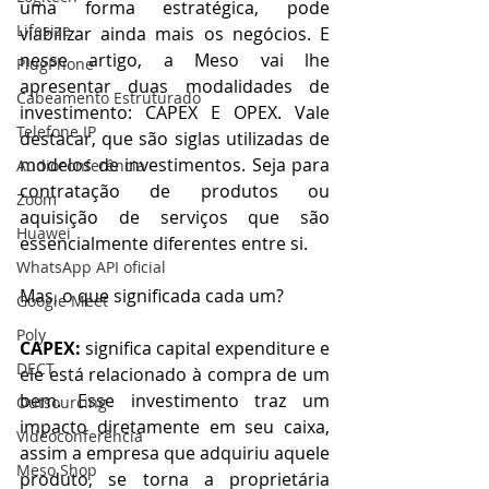
uma forma estratégica, pode 
Lifesize
viabilizar ainda mais os negócios. E 
nesse artigo, a Meso vai lhe 
PlugPhone
apresentar duas modalidades de 
Cabeamento Estruturado
investimento: CAPEX E OPEX. Vale 
Telefone IP
destacar, que são siglas utilizadas de 
modelos de investimentos. Seja
para 
Audioconferência
contratação de produtos ou 
Zoom
aquisição de serviços que são 
Huawei
essencialmente diferentes entre si.
WhatsApp API oficial
Mas, o que significada cada um?
Google Meet
Poly
CAPEX:
 significa capital expenditure e 
DECT
ele está relacionado à compra de um 
bem. Esse investimento traz um 
Outsourcing
impacto diretamente em seu caixa, 
Videoconferência
assim a empresa que adquiriu aquele 
Meso Shop
produto, se torna a proprietária 