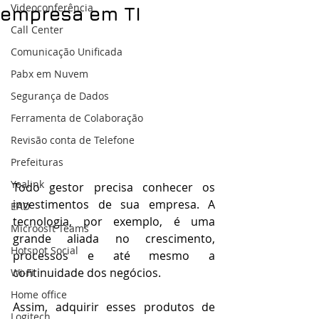
Videoconferência
empresa em TI
Call Center
Comunicação Unificada
Pabx em Nuvem
Segurança de Dados
Ferramenta de Colaboração
Revisão conta de Telefone
Prefeituras
Yealink
Todo gestor precisa conhecer os 
investimentos de sua empresa. A 
EAD
tecnologia, por exemplo, é uma 
Microosft Teams
grande aliada no crescimento, 
Hotspot Social
processos e até mesmo a 
continuidade dos negócios.
Wi-Fi
Home office
Assim, adquirir esses produtos de 
Logitech