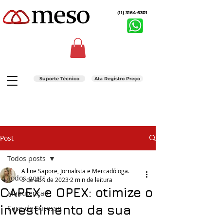
(11) 3164-6301
Suporte Técnico
Ata Registro Preço
Post
Todos posts
Alline Sapore, Jornalista e Mercadóloga.
Todos posts
5 de abr. de 2023
2 min de leitura
CAPEX e OPEX: otimize o
Manutenção
investimento da sua
Case de Sucesso