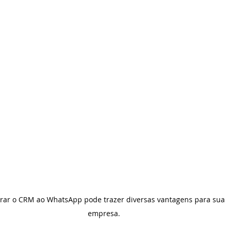
 Meet
Poly
DECT
Outsourcing
Videoconferênc
grar o CRM ao WhatsApp pode trazer diversas vantagens para sua 
empresa. 