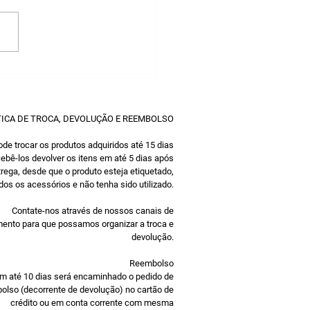
tivos para escolher o
X em nuvem da Meso
TICA DE TROCA, DEVOLUÇÃO E REEMBOLSO
de trocar os produtos adquiridos até 15 dias
ebê-los devolver os itens em até 5 dias após
trega, desde que o produto esteja etiquetado,
os os acessórios e não tenha sido utilizado.
Contate-nos através de nossos canais de
ento para que possamos organizar a troca e
devolução.
Reembolso
m até 10 dias será encaminhado o pedido de
olso (decorrente de devolução) no cartão de
crédito ou em conta corrente com mesma