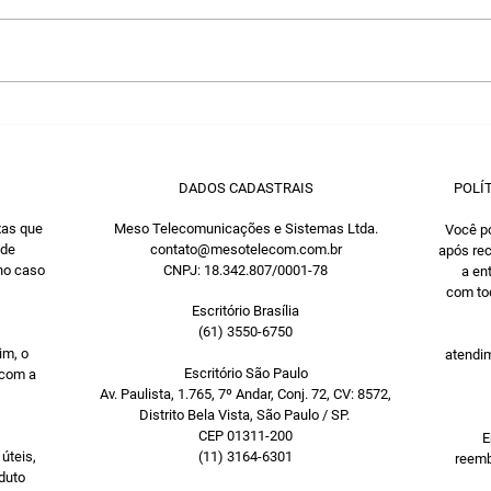
Empresas: como fazer
7 mo
com que as suas
PAB
conversas no WhatsApp
não parem no caminho
DADOS CADASTRAIS
POLÍ
xas que
Meso Telecomunicações e Sistemas Ltda.
Você po
 de
contato@mesotelecom.com.br
após rec
 no caso
CNPJ: 18.342.807/0001-78
a en
com tod
Escritório Brasília
(61) 3550-6750
im, o
atendim
Escritório São Paulo
 com a
Av. Paulista, 1.765, 7º Andar, Conj. 72, CV: 8572,
Distrito Bela Vista, São Paulo / SP.
CEP 01311-200
E
 úteis,
(11) 3164-6301
reemb
duto