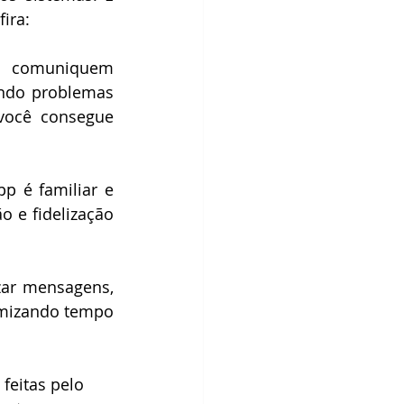
ira:
 comuniquem 
ndo problemas 
você consegue 
p é familiar e 
 e fidelização 
zar mensagens, 
mizando tempo 
feitas pelo 