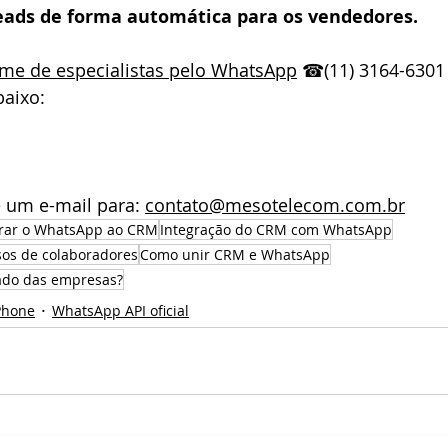
 leads de forma automática para os vendedores.
me de especialistas
 pelo WhatsApp
☎(11) 3164-6301 
aixo:
e um e-mail para: 
contato@mesotelecom.com.br
grar o WhatsApp ao CRM
Integração do CRM com WhatsApp
os de colaboradores
Como unir CRM e WhatsApp
ado das empresas?
Phone
WhatsApp API oficial