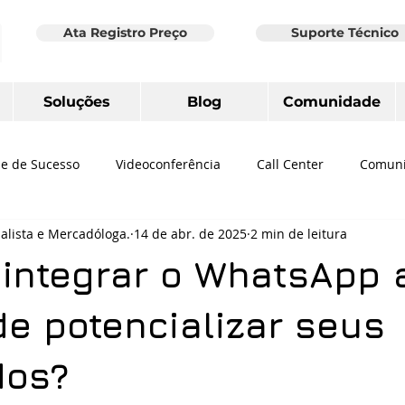
Ata Registro Preço
Suporte Técnico
Soluções
Blog
Comunidade
e de Sucesso
Videoconferência
Call Center
Comuni
nalista e Mercadóloga.
14 de abr. de 2025
2 min de leitura
de Dados
Ferramenta de Colaboração
Revisão conta de 
 integrar o WhatsApp 
 Teams
Hotspot Social
Wi-Fi
Home office
Logite
e potencializar seus
dos?
ruturado
Telefone IP
Audioconferência
Zoom