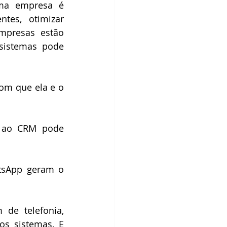
ma empresa é 
tes, otimizar 
mpresas estão 
sistemas pode 
m que ela e o 
 ao CRM pode 
tsApp geram o 
e telefonia, 
s sistemas. E 