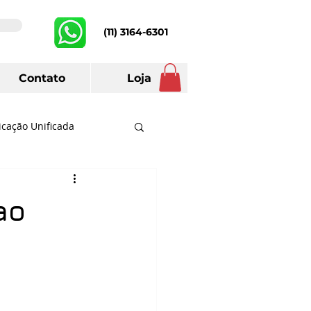
(11) 3164-6301
Contato
Loja
cação Unificada
Telefone
Prefeituras
ao
ch
Lifesize
Huawei