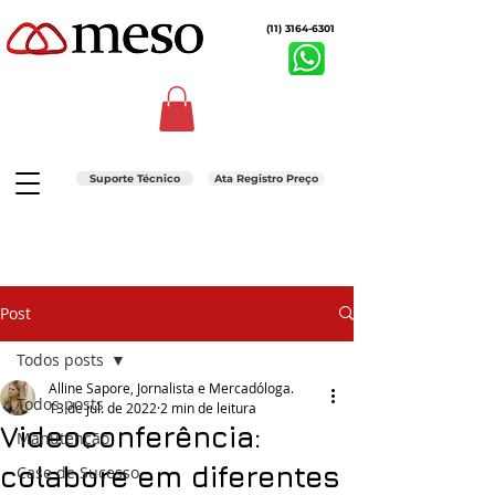
(11) 3164-6301
Suporte Técnico
Ata Registro Preço
Post
Todos posts
Alline Sapore, Jornalista e Mercadóloga.
Todos posts
13 de jul. de 2022
2 min de leitura
Videoconferência:
Manutenção
colabore em diferentes
Case de Sucesso