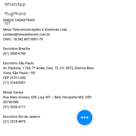
WhatsApp
PlugPhone
DADOS CADASTRAIS
IoT
Meso Telecomunicações e Sistemas Ltda.
contato@mesotelecom.com.br
CNPJ:
18.342.807
/0001-78
Videoconferência:
Quais as
como melhorar as
configurações
Escritório Brasília
(61) 3550-6750
reuniões
para
videoconferên
Escritório São Paulo
Av. Paulista, 1.765, 7º Andar, Conj. 72, CV: 8572, Distrito Bela
Vista, São Paulo / SP.
CEP
01311-200
(11) 3164-6301
Minas Gerais
Rua Mato Grosso, 539, Loja 307 – Belo Horizonte/MG, CEP:
30190-080
(31) 2526-5111
Escritório Rio de Janeiro
(21) 2018-4975