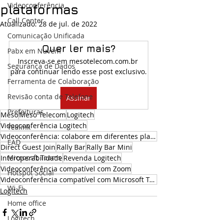
Videoconferência
plataformas
Call Center
Atualizado:
28 de jul. de 2022
Comunicação Unificada
Quer ler mais?
Pabx em Nuvem
Inscreva-se em mesotelecom.com.br 
Segurança de Dados
para continuar lendo esse post exclusivo.
Ferramenta de Colaboração
Revisão conta de Telefone
Assinar
Prefeituras
Meso
Meso Telecom
Logitech
Videoconferência Logitech
Yealink
Videoconferência: colabore em diferentes plataformas
EAD
Direct Guest Join
Rally Bar
Rally Bar Mini
Microosft Teams
Interoperabilidade
Revenda Logitech
Videoconferência compatível com Zoom
Hotspot Social
Videoconferência compatível com Microsoft Teams
Wi-Fi
Logitech
Home office
Logitech