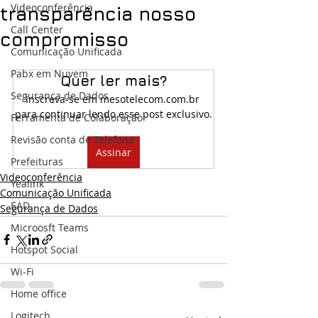
Videoconferência
transparência nosso
Call Center
compromisso
Comunicação Unificada
Pabx em Nuvem
Quer ler mais?
Segurança de Dados
Inscreva-se em mesotelecom.com.br 
para continuar lendo esse post exclusivo.
Ferramenta de Colaboração
Revisão conta de Telefone
Assinar
Prefeituras
Videoconferência
Yealink
Comunicação Unificada
EAD
Segurança de Dados
Microosft Teams
Hotspot Social
Wi-Fi
Home office
Logitech