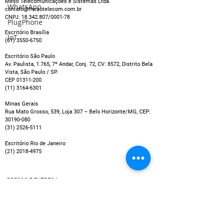
Meso Telecomunicações e Sistemas Ltda.
WhatsApp
contato@mesotelecom.com.br
CNPJ:
18.342.807
/0001-78
PlugPhone
Yealink: conheça 5 dos
Sinalização di
equipamentos de
para melhorar
Escritório Brasília
IoT
(61) 3550-6750
videoconferência para
experiência n
salas de reuniões
de reuniões 
Escritório São Paulo
Teams e Zoom
Av. Paulista, 1.765, 7º Andar, Conj. 72, CV: 8572, Distrito Bela
Vista, São Paulo / SP.
CEP
01311-200
(11) 3164-6301
Minas Gerais
Rua Mato Grosso, 539, Loja 307 – Belo Horizonte/MG, CEP:
30190-080
(31) 2526-5111
Escritório Rio de Janeiro
(21) 2018-4975
PREÇOS E ENTREGA
Os preços exibidos não incluem possíveis taxas que
podem ser cobradas por empresas de cartão de crédito
ou entidades bancárias, por exemplo no caso de
pagamentos em parcelas.