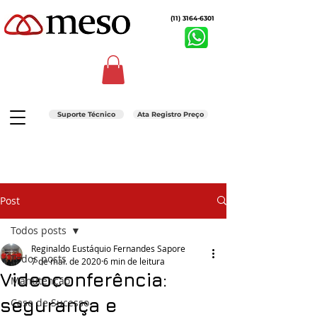
(11) 3164-6301
Suporte Técnico
Ata Registro Preço
Post
Todos posts
Reginaldo Eustáquio Fernandes Sapore
Todos posts
7 de mai. de 2020
6 min de leitura
Videoconferência:
Manutenção
segurança e
Case de Sucesso