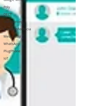
Poly
DECT
Outsourcing
Videoconferência
Meso Shop
WhatsApp
PlugPhone
IoT