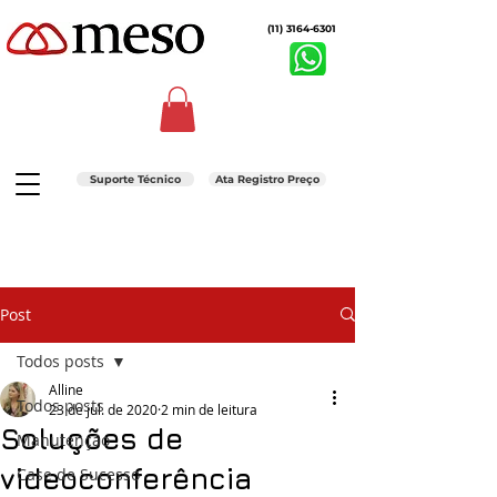
(11) 3164-6301
Suporte Técnico
Ata Registro Preço
Post
Todos posts
Alline
Todos posts
23 de jul. de 2020
2 min de leitura
Soluções de
Manutenção
videoconferência
Case de Sucesso