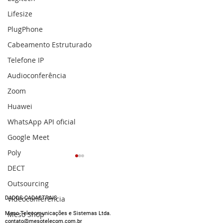
Lifesize
PlugPhone
Cabeamento Estruturado
Telefone IP
Audioconferência
Zoom
Huawei
WhatsApp API oficial
Google Meet
Poly
DECT
Outsourcing
Videoconferência
DADOS CADASTRAIS
Meso Shop
Meso Telecomunicações e Sistemas Ltda.
contato@mesotelecom.com.br