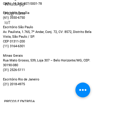
WhatsApp
CNPJ:
18.342.807
/0001-78
Yealink: conheça 5 dos
Sinalização di
PlugPhone
equipamentos de
para melhorar
Escritório Brasília
(61) 3550-6750
videoconferência para
experiência n
IoT
salas de reuniões
de reuniões 
Escritório São Paulo
Teams e Zoom
Av. Paulista, 1.765, 7º Andar, Conj. 72, CV: 8572, Distrito Bela
Vista, São Paulo / SP.
CEP
01311-200
(11) 3164-6301
Minas Gerais
Rua Mato Grosso, 539, Loja 307 – Belo Horizonte/MG, CEP:
30190-080
(31) 2526-5111
Escritório Rio de Janeiro
(21) 2018-4975
PREÇOS E ENTREGA
Os preços exibidos não incluem possíveis taxas que
podem ser cobradas por empresas de cartão de crédito
ou entidades bancárias, por exemplo no caso de
pagamentos em parcelas.