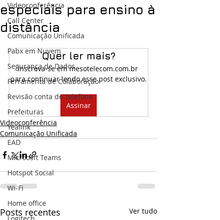
Videoconferência
especiais para ensino à
Call Center
distância
Comunicação Unificada
Pabx em Nuvem
Quer ler mais?
Segurança de Dados
Inscreva-se em mesotelecom.com.br 
para continuar lendo esse post exclusivo.
Ferramenta de Colaboração
Revisão conta de Telefone
Assinar
Prefeituras
Videoconferência
Yealink
Comunicação Unificada
EAD
Microosft Teams
Hotspot Social
Wi-Fi
Home office
Posts recentes
Ver tudo
Logitech