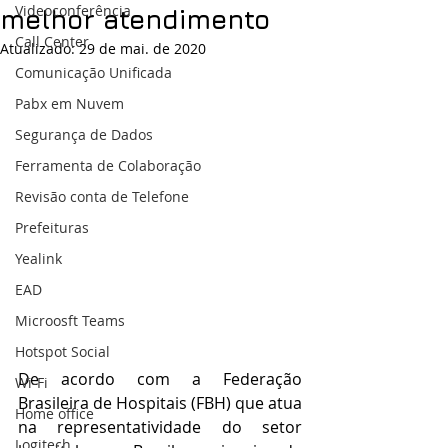
Videoconferência
melhor atendimento
Call Center
Atualizado:
29 de mai. de 2020
Comunicação Unificada
Pabx em Nuvem
Segurança de Dados
Ferramenta de Colaboração
Revisão conta de Telefone
Prefeituras
Yealink
EAD
Microosft Teams
Hotspot Social
De acordo com a Federação 
Wi-Fi
Brasileira de Hospitais (FBH) que atua 
Home office
na representatividade do setor 
Logitech