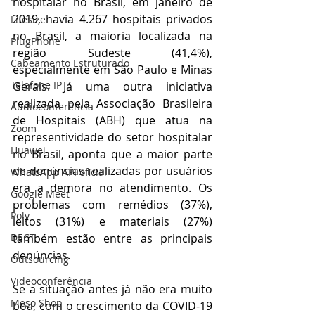
hospitalar no Brasil, em janeiro de 
2019, havia 4.267 hospitais privados 
Lifesize
no Brasil, a maioria localizada na 
PlugPhone
região Sudeste (41,4%), 
Cabeamento Estruturado
especialmente em São Paulo e Minas 
Telefone IP
Gerais. Já uma outra iniciativa 
realizada pela Associação Brasileira 
Audioconferência
de Hospitais (ABH) que atua na 
Zoom
representividade do setor hospitalar 
Huawei
no Brasil, aponta que a maior parte 
de denúncias realizadas por usuários 
WhatsApp API oficial
era a demora no atendimento. Os 
Google Meet
problemas com remédios (37%), 
Poly
leitos (31%) e materiais (27%) 
DECT
também estão entre as principais 
denúncias.
Outsourcing
Videoconferência
Se a situação antes já não era muito 
Meso Shop
boa, com o crescimento da COVID-19 