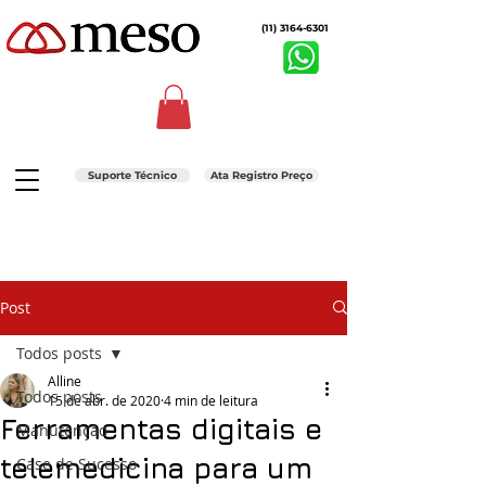
(11) 3164-6301
Suporte Técnico
Ata Registro Preço
Post
Todos posts
Alline
Todos posts
15 de abr. de 2020
4 min de leitura
Ferramentas digitais e
Manutenção
telemedicina para um
Case de Sucesso