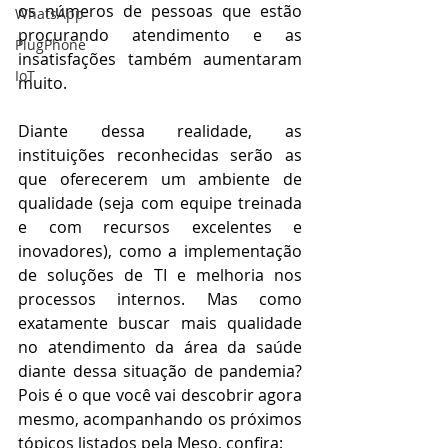
os números de pessoas que estão 
WhatsApp
procurando atendimento e as 
PlugPhone
insatisfações também aumentaram 
IoT
muito. 
Diante dessa realidade, as 
instituições reconhecidas serão as 
que oferecerem um ambiente de 
qualidade (seja com equipe treinada 
e com recursos excelentes e 
inovadores), como a implementação 
de soluções de TI e melhoria nos 
processos internos. Mas como 
exatamente buscar mais qualidade 
no atendimento da área da saúde 
diante dessa situação de pandemia? 
Pois é o que você vai descobrir agora 
mesmo, acompanhando os próximos 
tópicos listados pela Meso, confira: