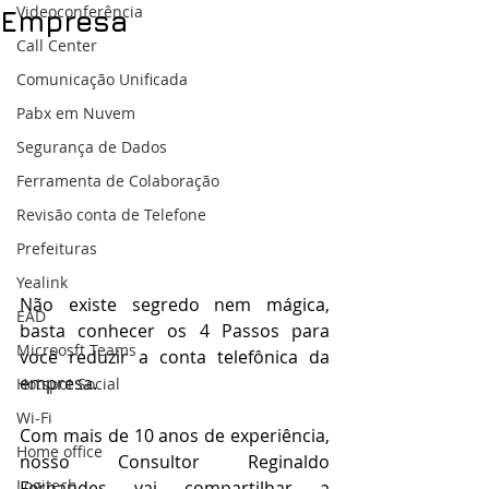
Videoconferência
Empresa
Call Center
Comunicação Unificada
Pabx em Nuvem
Segurança de Dados
Ferramenta de Colaboração
Revisão conta de Telefone
Prefeituras
Yealink
Não existe segredo nem mágica, 
EAD
basta conhecer os 4 Passos para 
Microosft Teams
você reduzir a conta telefônica da 
empresa.
Hotspot Social
Wi-Fi
Com mais de 10 anos de experiência, 
Home office
nosso Consultor Reginaldo 
Logitech
Fernandes vai compartilhar a 