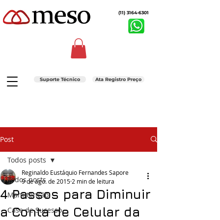
(11) 3164-6301
Suporte Técnico
Ata Registro Preço
Post
Todos posts
Reginaldo Eustáquio Fernandes Sapore
Todos posts
9 de ago. de 2015
2 min de leitura
4 Passos para Diminuir
Manutenção
a Conta de Celular da
Case de Sucesso