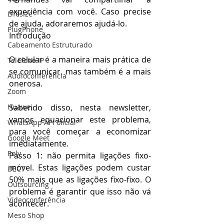
experiência com você. Caso precise 
Lifesize
de ajuda, adoraremos ajudá-lo. 
PlugPhone
Introdução
Cabeamento Estruturado
O celular é a maneira mais prática de 
Telefone IP
se comunicar, mas também é a mais 
Audioconferência
onerosa.
Zoom
Huawei
Sabendo disso, nesta newsletter, 
vamos equacionar este problema, 
WhatsApp API oficial
para você começar a economizar 
Google Meet
imediatamente. 
Poly
Passo 1: não permita ligações fixo-
móvel. Estas ligações podem custar 
DECT
50% mais que as ligações fixo-fixo. O 
Outsourcing
problema é garantir que isso não vá 
Videoconferência
acontecer.
Meso Shop