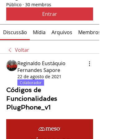
Público
·
30 membros
Entrar
Discussão
Mídia
Arquivos
Membros
Voltar
Reginaldo Eustáquio
Fernandes Sapore
22 de agosto de 2021
Colaborador
Códigos de
Funcionalidades
PlugPhone_v1