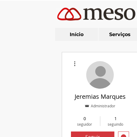
Início
Serviços
Mais ações
Jeremias Marques
Administrador
Colaborador
+
4
0
1
seguidor
seguindo
Seguir