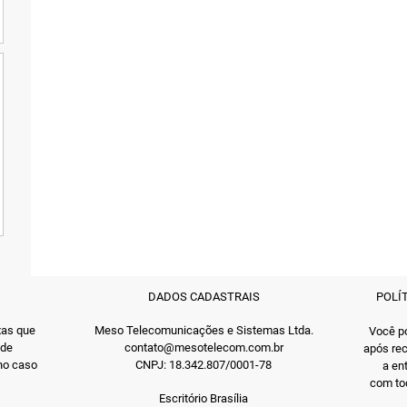
DADOS CADASTRAIS
POLÍ
xas que
Meso Telecomunicações e Sistemas Ltda.
Você po
 de
contato@mesotelecom.com.br
após rec
 no caso
CNPJ: 18.342.807/0001-78
a en
com tod
Escritório Brasília