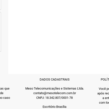
DADOS CADASTRAIS
POLÍ
xas que
Meso Telecomunicações e Sistemas Ltda.
Você po
 de
contato@mesotelecom.com.br
após rec
 no caso
CNPJ: 18.342.807/0001-78
a en
com tod
Escritório Brasília