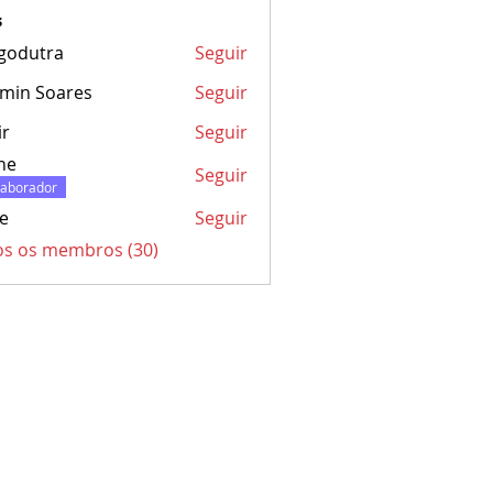
s
godutra
Seguir
tra
min Soares
Seguir
ir
Seguir
ine
Seguir
laborador
ce
Seguir
os os membros (30)