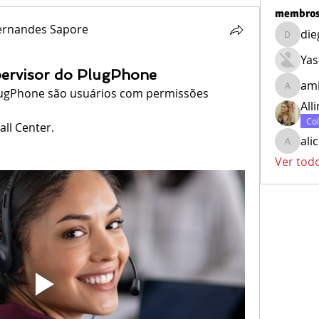
membro
Fernandes Sapore
die
diegodu
Yas
pervisor do PlugPhone
am
lugPhone são usuários com permissões 
amir
All
Co
all Center.
ali
alice
Ver tod