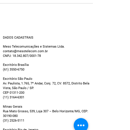
DADOS CADASTRAIS
Meso Telecomunicações e Sistemas Ltda.
contato@mesotelecom.com.br
CNPJ:
18.342.807
/0001-78
Escritório Brasília
(61) 3550-6750
Escritório São Paulo
Av. Paulista, 1.765, 7º Andar, Conj. 72, CV: 8572, Distrito Bela
Vista, São Paulo / SP.
CEP
01311-200
(11) 3164-6301
Minas Gerais
Rua Mato Grosso, 539, Loja 307 – Belo Horizonte/MG, CEP:
30190-080
(31) 2526-5111
Escritório Rio de Janeiro