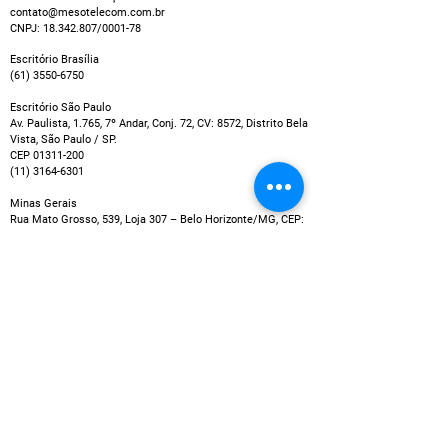
contato@mesotelecom.com.br
CNPJ:
18.342.807
/0001-78
Escritório Brasília
(61) 3550-6750
Escritório São Paulo
Av. Paulista, 1.765, 7º Andar, Conj. 72, CV: 8572, Distrito Bela
Vista, São Paulo / SP.
CEP
01311-200
(11) 3164-6301
Minas Gerais
Rua Mato Grosso, 539, Loja 307 – Belo Horizonte/MG, CEP:
30190-080
(31) 2526-5111
Escritório Rio de Janeiro
(21) 2018-4975
PREÇOS E ENTREGA
Os preços exibidos não incluem possíveis taxas que
podem ser cobradas por empresas de cartão de crédito
ou entidades bancárias, por exemplo no caso de
pagamentos em parcelas.