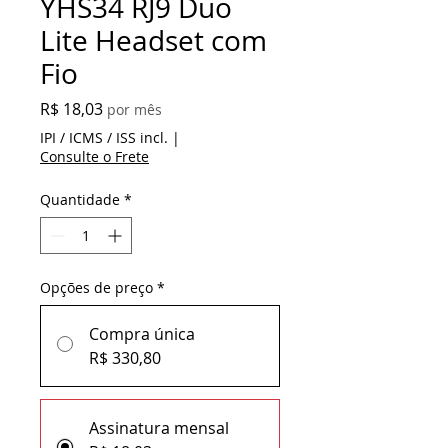
YHS34 RJ9 Duo
Lite Headset com
Fio
Preço
R$ 18,03
por mês
IPI / ICMS / ISS incl.
|
Consulte o Frete
Quantidade
*
Opções de preço
*
Compra única
R$ 330,80
Assinatura mensal