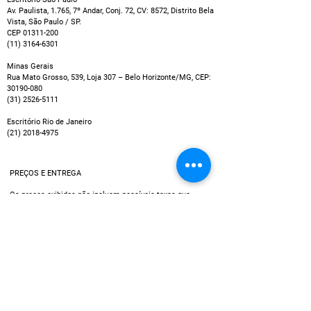
Av. Paulista, 1.765, 7º Andar, Conj. 72, CV: 8572, Distrito Bela
Vista, São Paulo / SP.
CEP
01311-200
(11) 3164-6301
Minas Gerais
Rua Mato Grosso, 539, Loja 307 – Belo Horizonte/MG, CEP:
30190-080
(31) 2526-5111
Escritório Rio de Janeiro
(21) 2018-4975
PREÇOS E ENTREGA
Os preços exibidos não incluem possíveis taxas que
podem ser cobradas por empresas de cartão de crédito
ou entidades bancárias, por exemplo no caso de
pagamentos em parcelas.
Política de Entrega
Utilizamos múltiplos serviços de entrega, assim, o tempo
de recebimento pode variar de acordo com a região do
cliente.
Data estimada de entrega dos produtos: