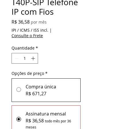
T40P-SIP Telefone
IP com Fios
Preço
R$ 36,58
por mês
IPI / ICMS / ISS incl.
|
Consulte o Frete
Quantidade
*
Opções de preço
*
Compra única
R$ 671,27
Assinatura mensal
R$ 36,58
todo mês por 36
meses