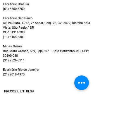
definição qualidade de som (HD) e 
Escritório Brasília
(61) 3550-6750
uma rica experiência visual.
Escritório São Paulo
Av. Paulista, 1.765, 7º Andar, Conj. 72, CV: 8572, Distrito Bela
Vista, São Paulo / SP.
CEP
01311-200
(11) 3164-6301
Minas Gerais
Rua Mato Grosso, 539, Loja 307 – Belo Horizonte/MG, CEP:
30190-080
(31) 2526-5111
Escritório Rio de Janeiro
(21) 2018-4975
PREÇOS E ENTREGA
Os preços exibidos não incluem possíveis taxas que
podem ser cobradas por empresas de cartão de crédito
ou entidades bancárias, por exemplo no caso de
pagamentos em parcelas.
Política de Entrega
Utilizamos múltiplos serviços de entrega, assim, o tempo