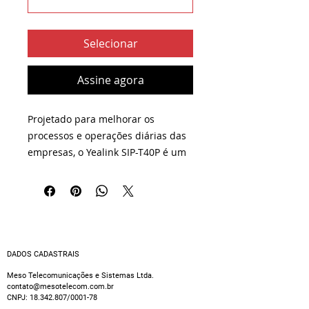
Selecionar
Assine agora
Projetado para melhorar os 
processos e operações diárias das 
empresas, o Yealink SIP-T40P é um 
telefone SIP rico em recursos, com 
design revolucionário e suporte 
remoto flexível e seguro (o telefone 
utiliza protocolos de criptografia 
padrão da indústria). Com teclas 
programáveis, o SIP-T40P apresenta 
DADOS CADASTRAIS
uma extensa lista de recursos de 
Meso Telecomunicações e Sistemas Ltda.
produtividade, tais como Power 
contato@mesotelecom.com.br
CNPJ:
18.342.807
/0001-78
over Ethernet (PoE), excelente alta 