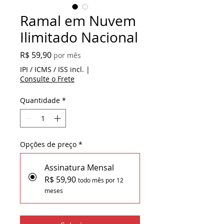
Ramal em Nuvem
Ilimitado Nacional
Preço
R$ 59,90
por mês
IPI / ICMS / ISS incl.
|
Consulte o Frete
Quantidade
*
Opções de preço
*
Assinatura Mensal
R$ 59,90
todo mês por 12
meses