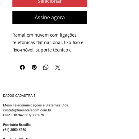
Selecionar
Assine agora
Ramal em nuvem com ligações
telefônicas flat nacional, fixo-fixo e
fixo-móvel, suporte técnico e
garantia. Limite de 500 minutos por
ramal, não cumulativo.
DADOS CADASTRAIS
Meso Telecomunicações e Sistemas Ltda.
contato@mesotelecom.com.br
CNPJ:
18.342.807
/0001-78
Escritório Brasília
(61) 3550-6750