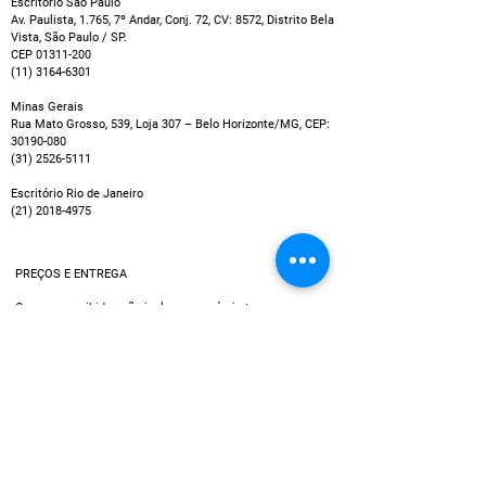
Escritório São Paulo
Av. Paulista, 1.765, 7º Andar, Conj. 72, CV: 8572, Distrito Bela
Vista, São Paulo / SP.
CEP
01311-200
(11) 3164-6301
Minas Gerais
Rua Mato Grosso, 539, Loja 307 – Belo Horizonte/MG, CEP:
30190-080
(31) 2526-5111
Escritório Rio de Janeiro
(21) 2018-4975
PREÇOS E ENTREGA
Os preços exibidos não incluem possíveis taxas que
podem ser cobradas por empresas de cartão de crédito
ou entidades bancárias, por exemplo no caso de
pagamentos em parcelas.
Política de Entrega
Utilizamos múltiplos serviços de entrega, assim, o tempo
de recebimento pode variar de acordo com a região do
cliente.
Data estimada de entrega dos produtos: