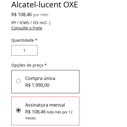
Alcatel-lucent OXE
Preço
R$ 108,46
por mês
IPI / ICMS / ISS incl.
|
Consulte o Frete
Quantidade
*
Opções de preço
*
Compra única
R$ 1.990,00
Assinatura mensal
R$ 108,46
todo mês por 12
meses