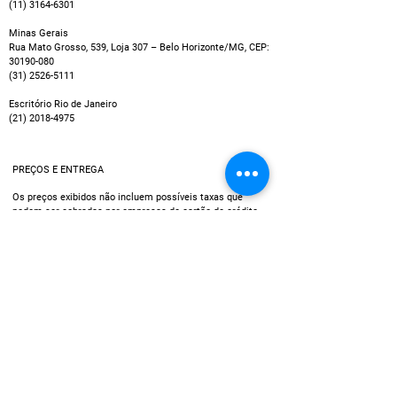
(11) 3164-6301
Minas Gerais
Rua Mato Grosso, 539, Loja 307 – Belo Horizonte/MG, CEP:
30190-080
(31) 2526-5111
Escritório Rio de Janeiro
(21) 2018-4975
PREÇOS E ENTREGA
Os preços exibidos não incluem possíveis taxas que
podem ser cobradas por empresas de cartão de crédito
ou entidades bancárias, por exemplo no caso de
pagamentos em parcelas.
Política de Entrega
Utilizamos múltiplos serviços de entrega, assim, o tempo
de recebimento pode variar de acordo com a região do
cliente.
Data estimada de entrega dos produtos:
O prazo de entrega, em geral, é de 5 a 60 dias úteis,
dependendo do endereço de entrega e do produto
contratado.
Recomendamos que verifique o status de seu
pedido com seu consultor Meso.