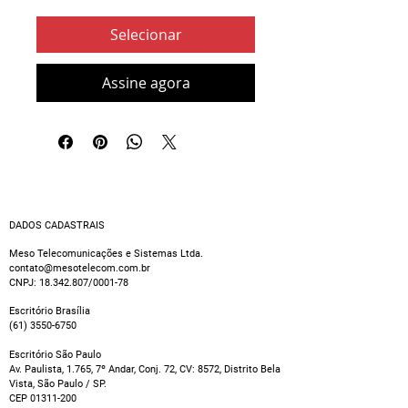
Selecionar
Assine agora
DADOS CADASTRAIS
Meso Telecomunicações e Sistemas Ltda.
contato@mesotelecom.com.br
CNPJ:
18.342.807
/0001-78
Escritório Brasília
(61) 3550-6750
Escritório São Paulo
Av. Paulista, 1.765, 7º Andar, Conj. 72, CV: 8572, Distrito Bela
Vista, São Paulo / SP.
CEP
01311-200