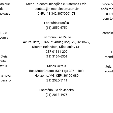
hubs adicionais. 
xas que
Meso Telecomunicações e Sistemas Ltda.
Você po
mesa ajuda a esco
 de
contato@mesotelecom.com.br
após rec
arrumada.
 no caso
CNPJ: 18.342.807/0001-78
a en
com tod
Escritório Brasília
SUA SALA DE CONF
(61) 3550-6750
O Rally Mic Pod Hu
im, o
atendim
Escritório São Paulo
flexibilidade para 
 com a
Av. Paulista, 1.765, 7º Andar, Conj. 72, CV: 8572,
microfone em prat
Distrito Bela Vista, São Paulo / SP.
conferência. Como 
CEP 01311-200
E
encadeamento entre
 úteis,
(11) 3164-6301
reemb
duto
Mic Pod Hub forne
tatus
Minas Gerais
titula
qualquer combinaç
Rua Mato Grosso, 539, Loja 307 – Belo
acord
hubs adicionais. 
uma nova
Horizonte/MG, CEP: 30190-080
mesa ajuda a esco
 para o
(31) 2526-5111
arrumada.
Escritório Rio de Janeiro
(21) 2018-4975
QUALQUER FORMA
Elimine o cabeamen
formato U ou assimé