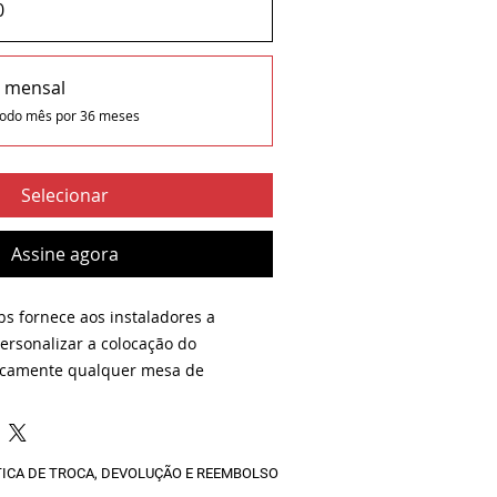
0
a mensal
todo mês por 36 meses
Selecionar
Assine agora
bs fornece aos instaladores a
personalizar a colocação do
icamente qualquer mesa de
uma alternativa para o
 os módulos de microfone, o Rally
ce três conexões que suportam
TICA DE TROCA, DEVOLUÇÃO E REEMBOLSO
ão de módulos de microfone ou