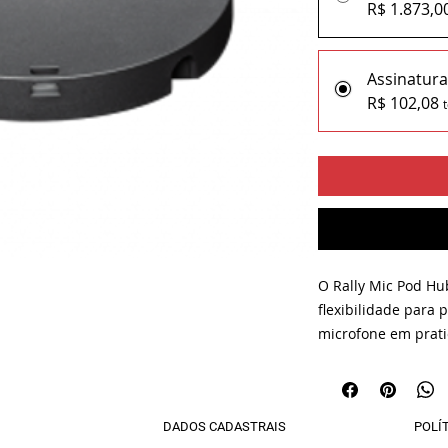
R$ 1.873,0
Assinatur
R$ 102,08
O Rally Mic Pod Hu
flexibilidade para 
microfone em prat
conferência. Como 
encadeamento entre
Mic Pod Hub forne
DADOS CADASTRAIS
POLÍ
qualquer combinaç