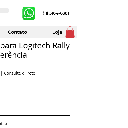
(11) 3164-6301
Contato
Loja
para Logitech Rally
erência
s
|
Consulte o Frete
ica