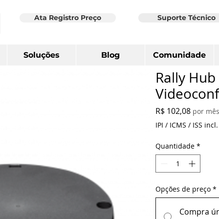
Ata Registro Preço
Suporte Técnico
Soluções
Blog
Comunidade
Rally Hub 
Videoconf
Preço
R$ 102,08
por mê
IPI / ICMS / ISS incl.
Quantidade
*
Opções de preço
*
Compra ún