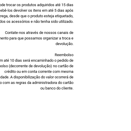
A ferragem para montagem sob a
de trocar os produtos adquiridos até 15 dias
nder os cabos para uma aparência
ebê-los devolver os itens em até 5 dias após
trega, desde que o produto esteja etiquetado,
os os acessórios e não tenha sido utilizado.
ERÊNCIA. DO SEU JEITO.
Contate-nos através de nossos canais de
bs fornece aos instaladores a
ento para que possamos organizar a troca e
personalizar a colocação do
devolução.
icamente qualquer mesa de
Reembolso
uma alternativa para o
m até 10 dias será encaminhado o pedido de
 os módulos de microfone, o Rally
olso (decorrente de devolução) no cartão de
ce três conexões que suportam
crédito ou em conta corrente com mesma
ridade. A disponibilização do valor ocorrerá de
ão de módulos de microfone ou
o com as regras da administradora do cartão
A ferragem para montagem sob a
ou banco do cliente.
nder os cabos para uma aparência
TO DE MESA
to entre mesas de conferência de
tricas e adicione a flexibilidade de