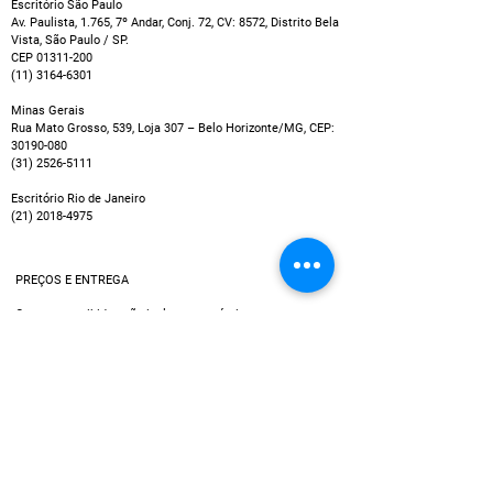
Escritório São Paulo
Av. Paulista, 1.765, 7º Andar, Conj. 72, CV: 8572, Distrito Bela
Vista, São Paulo / SP.
CEP
01311-200
(11) 3164-6301
Minas Gerais
Rua Mato Grosso, 539, Loja 307 – Belo Horizonte/MG, CEP:
30190-080
(31) 2526-5111
Escritório Rio de Janeiro
(21) 2018-4975
PREÇOS E ENTREGA
Os preços exibidos não incluem possíveis taxas que
podem ser cobradas por empresas de cartão de crédito
ou entidades bancárias, por exemplo no caso de
pagamentos em parcelas.
Política de Entrega
Utilizamos múltiplos serviços de entrega, assim, o tempo
de recebimento pode variar de acordo com a região do
cliente.
Data estimada de entrega dos produtos: