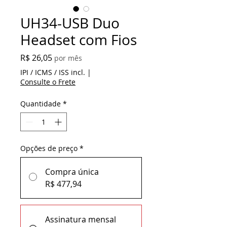
UH34-USB Duo
Headset com Fios
Preço
R$ 26,05
por mês
IPI / ICMS / ISS incl.
|
Consulte o Frete
Quantidade
*
Opções de preço
*
Compra única
R$ 477,94
Assinatura mensal