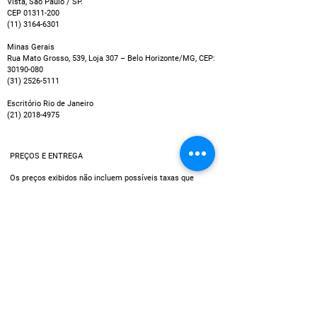
Vista, São Paulo / SP.
CEP
01311-200
(11) 3164-6301
Minas Gerais
Rua Mato Grosso, 539, Loja 307 – Belo Horizonte/MG, CEP:
30190-080
(31) 2526-5111
Escritório Rio de Janeiro
(21) 2018-4975
PREÇOS E ENTREGA
Os preços exibidos não incluem possíveis taxas que
podem ser cobradas por empresas de cartão de crédito
ou entidades bancárias, por exemplo no caso de
pagamentos em parcelas.
Política de Entrega
Utilizamos múltiplos serviços de entrega, assim, o tempo
de recebimento pode variar de acordo com a região do
cliente.
Data estimada de entrega dos produtos:
O prazo de entrega, em geral, é de 5 a 60 dias úteis,
dependendo do endereço de entrega e do produto