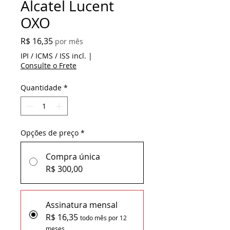
Alcatel Lucent
OXO
Preço
R$ 16,35
por mês
IPI / ICMS / ISS incl.
|
Consulte o Frete
Quantidade
*
Opções de preço
*
Compra única
R$ 300,00
Assinatura mensal
R$ 16,35
todo mês por 12
meses