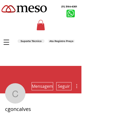
(11) 3164-6301
Suporte Técnico
Ata Registro Preço
Mais ações
Mensagem
Seguir
cgoncalves
cgoncalves