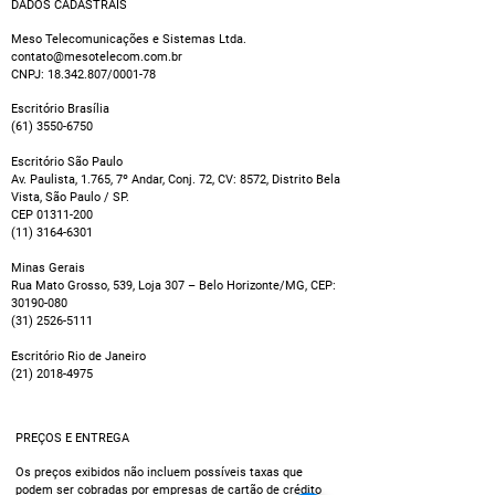
DADOS CADASTRAIS
Meso Telecomunicações e Sistemas Ltda.
contato@mesotelecom.com.br
CNPJ:
18.342.807
/0001-78
Escritório Brasília
(61) 3550-6750
Escritório São Paulo
Av. Paulista, 1.765, 7º Andar, Conj. 72, CV: 8572, Distrito Bela
Vista, São Paulo / SP.
CEP
01311-200
(11) 3164-6301
Minas Gerais
Rua Mato Grosso, 539, Loja 307 – Belo Horizonte/MG, CEP:
30190-080
(31) 2526-5111
Escritório Rio de Janeiro
(21) 2018-4975
PREÇOS E ENTREGA
Os preços exibidos não incluem possíveis taxas que
podem ser cobradas por empresas de cartão de crédito