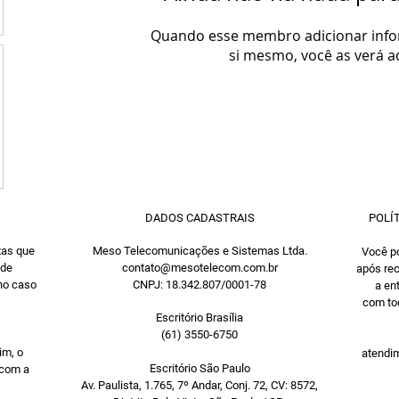
Quando esse membro adicionar inf
si mesmo, você as verá a
DADOS CADASTRAIS
POLÍ
xas que
Meso Telecomunicações e Sistemas Ltda.
Você po
 de
contato@mesotelecom.com.br
após rec
 no caso
CNPJ: 18.342.807/0001-78
a en
com tod
Escritório Brasília
(61) 3550-6750
im, o
atendim
Escritório São Paulo
 com a
Av. Paulista, 1.765, 7º Andar, Conj. 72, CV: 8572,