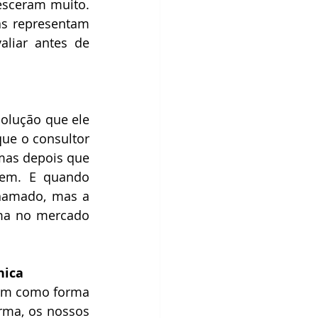
esceram muito. 
s representam 
liar antes de 
olução que ele 
e o consultor 
mas depois que 
em. E quando 
hamado, mas a 
ma no mercado 
nica
tem como forma 
rma, os nossos 