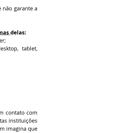
 não garante a 
mas 
delas:
er;
ktop, tablet, 
m contato com 
s instituições 
m imagina que 