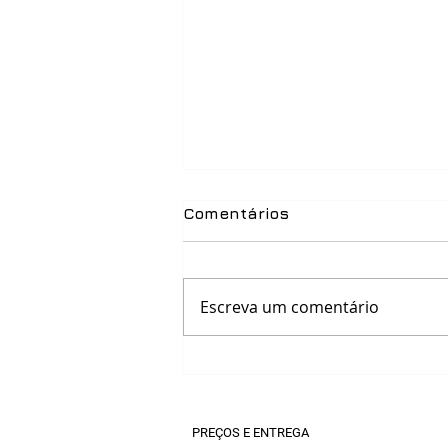
Comentários
Escreva um comentário
Suporte técnico ágil: por
que ele é essencial para
empresas modernas
PREÇOS E ENTREGA