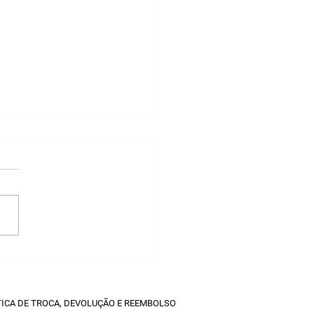
que integrar o
tsApp ao CRM pode
ncializar seus
ltados?
TICA DE TROCA, DEVOLUÇÃO E REEMBOLSO