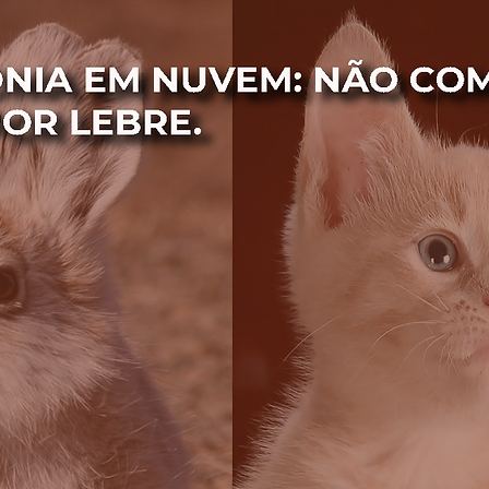
 Meet
Poly
DECT
Outsourcing
Videoconferênc