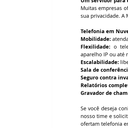
Um servidor para 
Muitas empresas of
sua privacidade. A 
Telefonia em Nuv
Mobilidade: 
atenda
Flexilidade: 
o tel
aparelho IP ou at
Escalabilidade: 
li
Sala de conferênci
Seguro contra inv
Relatórios comple
Gravador de chama
Se você deseja co
nosso time e solici
ofertam telefonia 