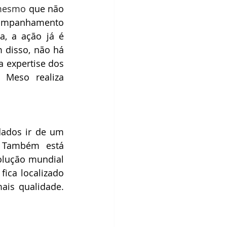
 mesmo 
que não 
companhamento 
, a ação já é 
disso, não há 
 expertise dos 
Meso realiza 
ados ir de um 
 Também está 
lução mundial 
ica localizado 
is qualidade. 