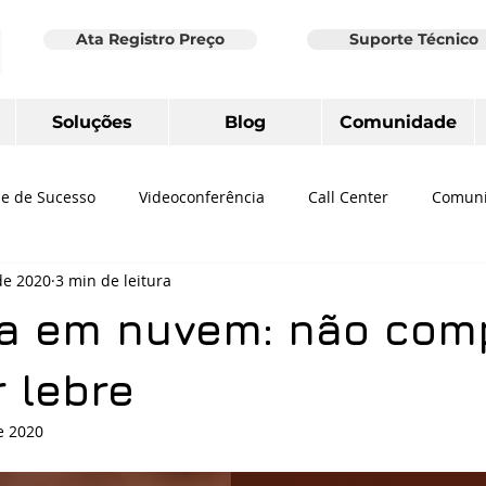
Ata Registro Preço
Suporte Técnico
Soluções
Blog
Comunidade
e de Sucesso
Videoconferência
Call Center
Comuni
de 2020
3 min de leitura
de Dados
Ferramenta de Colaboração
Revisão conta de 
ia em nuvem: não com
 Teams
Hotspot Social
Wi-Fi
Home office
Logite
 lebre
e 2020
ruturado
Telefone IP
Audioconferência
Zoom