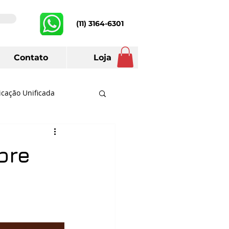
(11) 3164-6301
Contato
Loja
cação Unificada
Telefone
Prefeituras
pre
ch
Lifesize
Huawei