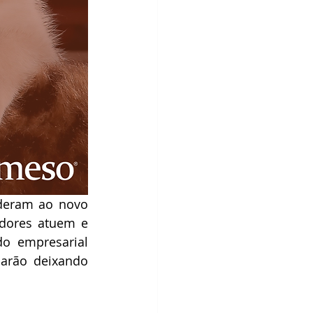
deram ao novo 
dores atuem e 
o empresarial 
rão deixando 