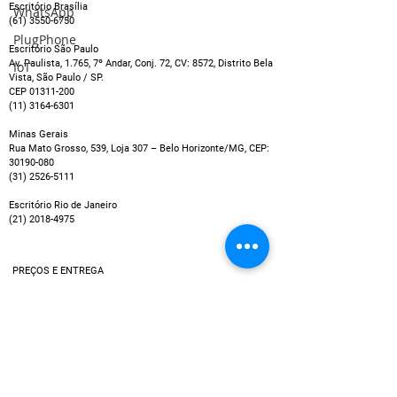
equipamentos de
para melhorar
Escritório Brasília
WhatsApp
(61) 3550-6750
videoconferência para
experiência n
PlugPhone
salas de reuniões
de reuniões 
Escritório São Paulo
Teams e Zoom
Av. Paulista, 1.765, 7º Andar, Conj. 72, CV: 8572, Distrito Bela
IoT
Vista, São Paulo / SP.
CEP
01311-200
(11) 3164-6301
Minas Gerais
Rua Mato Grosso, 539, Loja 307 – Belo Horizonte/MG, CEP:
30190-080
(31) 2526-5111
Escritório Rio de Janeiro
(21) 2018-4975
PREÇOS E ENTREGA
Os preços exibidos não incluem possíveis taxas que
podem ser cobradas por empresas de cartão de crédito
ou entidades bancárias, por exemplo no caso de
pagamentos em parcelas.
Política de Entrega
Utilizamos múltiplos serviços de entrega, assim, o tempo