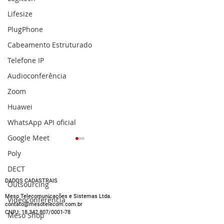
Lifesize
PlugPhone
Cabeamento Estruturado
Telefone IP
Audioconferência
Zoom
Huawei
WhatsApp API oficial
Google Meet
Poly
DECT
DADOS CADASTRAIS
Outsourcing
Meso Telecomunicações e Sistemas Ltda.
Videoconferência
contato@mesotelecom.com.br
CNPJ:
18.342.807
/0001-78
Meso Shop
Yealink: conheça 5 dos
Sinalização di