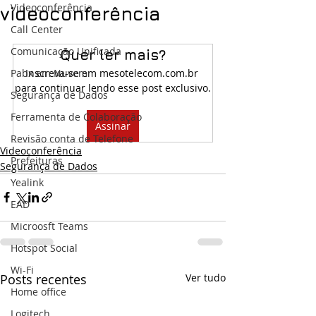
Videoconferência
videoconferência
Call Center
Comunicação Unificada
Quer ler mais?
Pabx em Nuvem
Inscreva-se em mesotelecom.com.br 
para continuar lendo esse post exclusivo.
Segurança de Dados
Ferramenta de Colaboração
Assinar
Revisão conta de Telefone
Videoconferência
Prefeituras
Segurança de Dados
Yealink
EAD
Microosft Teams
Hotspot Social
Wi-Fi
Posts recentes
Ver tudo
Home office
Logitech