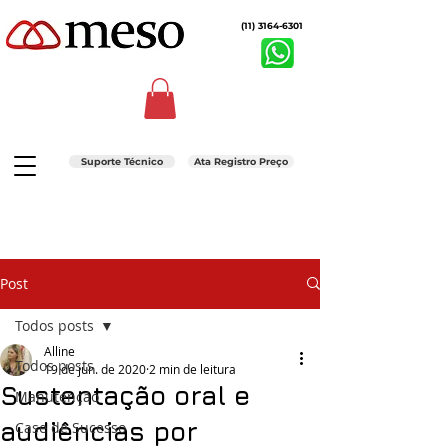
(11) 3164-6301
Suporte Técnico
Ata Registro Preço
Post
Todos posts
Alline
Todos posts
19 de jun. de 2020
2 min de leitura
Sustentação oral e
Manutenção
audiências por
Case de Sucesso