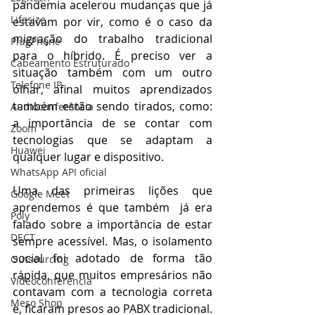
pandemia acelerou mudanças que já 
Lifesize
estavam por vir, como é o caso da 
migração do trabalho tradicional 
PlugPhone
para o híbrido. 
É preciso ver a 
Cabeamento Estruturado
situação também com um outro 
Telefone IP
olhar, afinal muitos aprendizados 
também estão sendo tirados, como: 
Audioconferência
a importância de se contar com 
Zoom
tecnologias que se adaptam a 
Huawei
qualquer lugar e dispositivo.
WhatsApp API oficial
Uma das primeiras lições que 
Google Meet
aprendemos é que também  já era 
Poly
falado sobre a importância de estar 
DECT
sempre acessível. Mas, o isolamento 
social foi adotado de forma tão 
Outsourcing
rápida, que muitos empresários não 
Videoconferência
contavam com a tecnologia correta 
Meso Shop
e, ficaram presos ao PABX tradicional. 