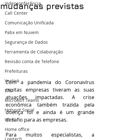
Videoconferência
mudanças previstas
Call Center
Comunicação Unificada
Pabx em Nuvem
Segurança de Dados
Ferramenta de Colaboração
Revisão conta de Telefone
Prefeituras
Yealink
Com a pandemia do Coronavírus 
muitas empresas tiveram as suas 
EAD
atuações impactadas. 
A crise 
Microosft Teams
econômica também trazida pela 
Hotspot Social
doença foi e ainda é um grande 
desafio para as empresas. 
Wi-Fi
Home office
Para muitos especialistas, a 
Logitech