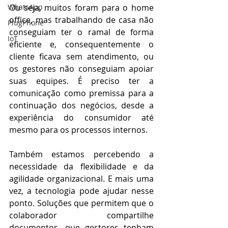
WhatsApp
Ou seja, muitos foram para o home 
office, mas trabalhando de casa não 
PlugPhone
conseguiam ter o ramal de forma 
IoT
eficiente e, consequentemente o 
cliente ficava sem atendimento, ou 
os gestores não conseguiam apoiar 
suas equipes. É preciso t
er a 
comunicação como premissa para a 
continuação dos negócios, desde a 
experiência do consumidor até 
mesmo para os processos internos. 
Também estamos percebendo a 
necessidade da flexibilidade e da 
agilidade organizacional. E mais uma 
vez, a tecnologia pode ajudar nesse 
ponto. Soluções que permitem que o 
colaborador compartilhe 
documentos, que gestores tenham 