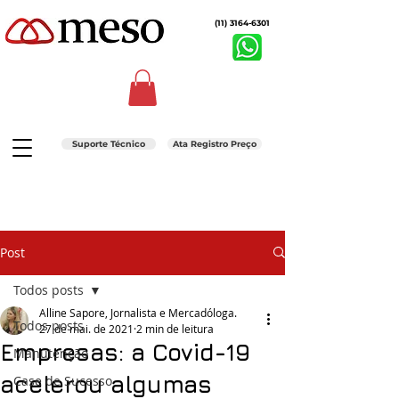
(11) 3164-6301
Suporte Técnico
Ata Registro Preço
Post
Todos posts
Alline Sapore, Jornalista e Mercadóloga.
Todos posts
27 de mai. de 2021
2 min de leitura
Empresas: a Covid-19
Manutenção
acelerou algumas
Case de Sucesso