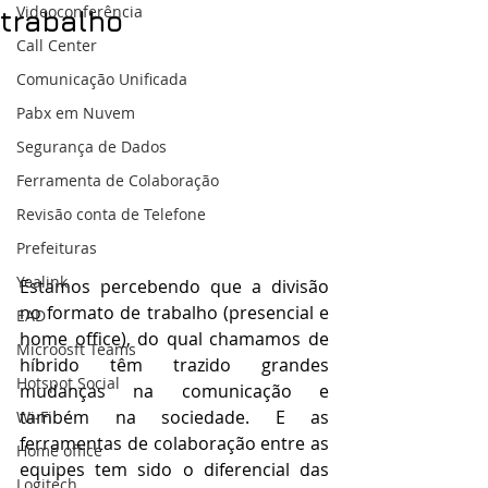
Videoconferência
trabalho
Call Center
Comunicação Unificada
Pabx em Nuvem
Segurança de Dados
Ferramenta de Colaboração
Revisão conta de Telefone
Prefeituras
Yealink
Estamos percebendo que a divisão 
no formato de trabalho (presencial e 
EAD
home office), do qual chamamos de 
Microosft Teams
híbrido têm trazido grandes 
Hotspot Social
mudanças na comunicação e 
também na sociedade. E as 
Wi-Fi
ferramentas de colaboração entre as 
Home office
equipes tem sido o diferencial das 
Logitech