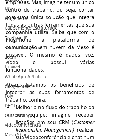
empresas. Mas, imagine ter um único 
Lifesize
centro de trabalho, ou seja, contar 
com uma única solução que integra 
PlugPhone
todas as outras ferramentas que sua 
Cabeamento Estruturado
companhia utiliza. Saiba que com o 
Telefone IP
PlugPhone, a plataforma de 
comunicação em nuvem da Meso é 
Audioconferência
possível. O mesmo é dados, voz, 
Zoom
vídeo e possui várias 
Huawei
funcionalidades. 
WhatsApp API oficial
Abaixo listamos os benefícios de 
Google Meet
integrar as suas ferramentas de 
Poly
trabalho, confira: 
DECT
Melhoria no fluxo de trabalho da 
sua equipe: imagine receber 
Outsourcing
ligações em seu CRM (
Customer 
Videoconferência
Relationship Management)
, realizar 
Meso Shop
sua videoconferência e chat num 