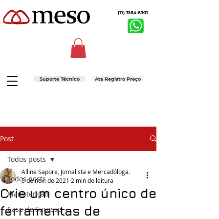
(11) 3164-6301
Suporte Técnico
Ata Registro Preço
Post
Todos posts
Alline Sapore, Jornalista e Mercadóloga.
Todos posts
5 de nov. de 2021
2 min de leitura
Crie um centro único de
Manutenção
ferramentas de
Case de Sucesso