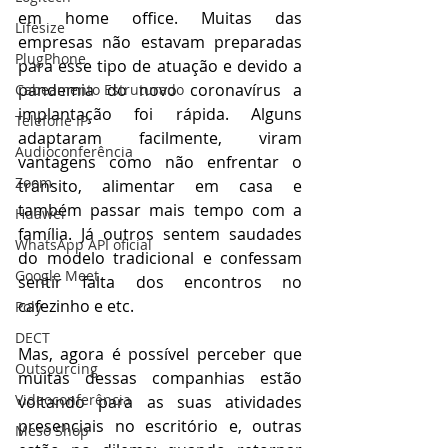
em home office. Muitas das 
Lifesize
empresas não estavam preparadas 
PlugPhone
para esse tipo de atuação e devido a 
pandemia do novo coronavírus a 
Cabeamento Estruturado
implantação foi rápida. Alguns 
Telefone IP
adaptaram facilmente, viram 
Audioconferência
vantagens como não enfrentar o 
Zoom
trânsito, alimentar em casa e 
também passar mais tempo com a 
Huawei
família. Já outros sentem saudades 
WhatsApp API oficial
do modelo tradicional e confessam 
Google Meet
sentir falta dos encontros no 
cafezinho e etc. 
Poly
DECT
Mas, agora é possível perceber que 
Outsourcing
muitas dessas companhias estão 
Videoconferência
voltando para as suas atividades 
presenciais no escritório e, outras 
Meso Shop