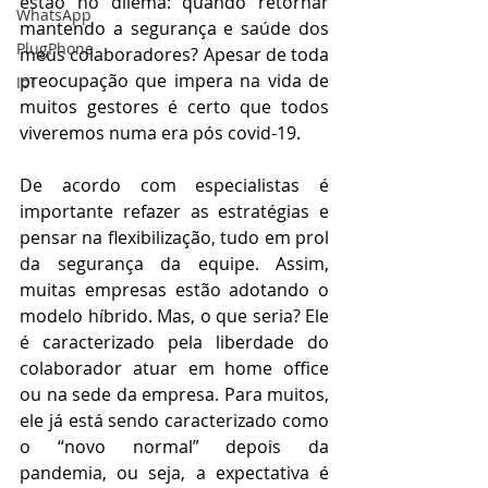
estão no dilema: quando retornar 
WhatsApp
mantendo a segurança e saúde dos 
PlugPhone
meus colaboradores? Apesar de toda 
preocupação que impera na vida de 
IoT
muitos gestores é certo que todos 
viveremos numa era pós covid-19.
De acordo com especialistas é 
importante refazer as estratégias e 
pensar na flexibilização, tudo em prol 
da segurança da equipe. Assim, 
muitas empresas estão adotando o 
modelo híbrido. Mas, o que seria? Ele 
é caracterizado pela liberdade do 
colaborador atuar em home office 
ou na sede da empresa. Para muitos, 
ele já está sendo caracterizado como 
o “novo normal” depois da 
pandemia, ou seja, a expectativa é 