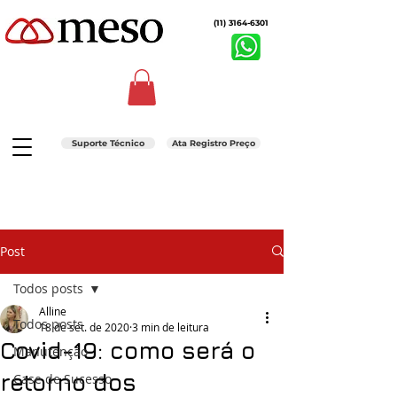
(11) 3164-6301
Suporte Técnico
Ata Registro Preço
Post
Todos posts
Alline
Todos posts
18 de set. de 2020
3 min de leitura
Covid-19: como será o
Manutenção
retorno dos
Case de Sucesso