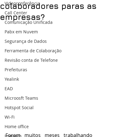
Videoconferência
colaboradores paras as
Call Center
empresas?
Comunicação Unificada
Pabx em Nuvem
Segurança de Dados
Ferramenta de Colaboração
Revisão conta de Telefone
Prefeituras
Yealink
EAD
Microosft Teams
Hotspot Social
Wi-Fi
Home office
Foram muitos meses trabalhando 
Logitech