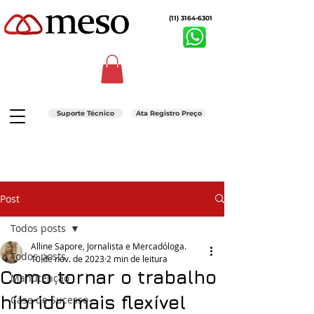
(11) 3164-6301
Suporte Técnico
Ata Registro Preço
Post
Todos posts
Alline Sapore, Jornalista e Mercadóloga.
Todos posts
10 de nov. de 2023
2 min de leitura
Como tornar o trabalho
Manutenção
híbrido mais flexível
Case de Sucesso