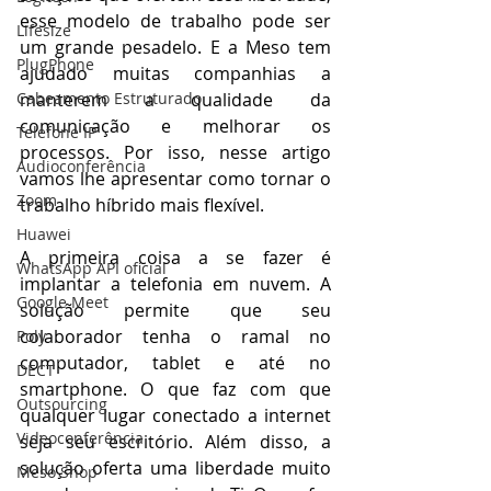
esse modelo de trabalho pode ser 
Lifesize
um grande pesadelo. E a Meso tem 
PlugPhone
ajudado muitas companhias a 
Cabeamento Estruturado
manterem a qualidade da 
comunicação e melhorar os 
Telefone IP
processos. Por isso, nesse artigo 
Audioconferência
vamos lhe apresentar como tornar o 
Zoom
trabalho híbrido mais flexível. 
Huawei
A primeira coisa a se fazer é 
WhatsApp API oficial
implantar a telefonia em nuvem. A 
Google Meet
solução permite que seu 
colaborador tenha o ramal no 
Poly
computador, tablet e até no 
DECT
smartphone. O que faz com que 
Outsourcing
qualquer lugar conectado a internet 
Videoconferência
seja seu escritório. Além disso, a 
solução oferta uma liberdade muito 
Meso Shop