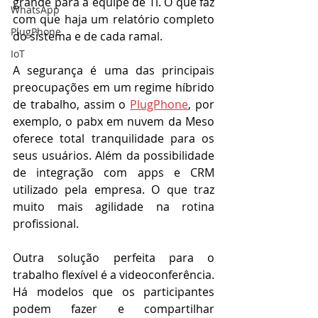
grande para a equipe de Ti. O que faz 
WhatsApp
com que haja um relatório completo 
PlugPhone
do sistema e de cada ramal. 
IoT
A segurança é uma das principais 
preocupações em um regime híbrido 
de trabalho, assim o 
PlugPhone
, por 
exemplo, o pabx em nuvem da Meso 
oferece total tranquilidade para os 
seus usuários. Além da possibilidade 
de integração com apps e CRM 
utilizado pela empresa. O que traz 
muito mais agilidade na rotina 
profissional. 
Outra solução perfeita para o 
trabalho flexível é a videoconferência. 
Há modelos que os participantes 
podem fazer e compartilhar 