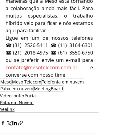
maneiras que a Meso está tornando 
a colaboração ainda mais fácil. Para 
muitos especialistas, o trabalho 
híbrido veio para ficar e nós estamos 
aqui para facilitar. 
Ligue em um de nossos telefones 
☎(31) 2526-5111 ☎(11) 3164-6301 
☎(21) 2018-4975 ☎(61) 3550-6750 
ou se preferir envie um e-mail para 
contato@mesotelecom.com.br
 e 
converse com nosso time. 
Meso
Meso Telecom
Telefonia em nuvem
Pabx em nuvem
MeetingBoard
Videoconferência
Pabx em Nuvem
Yealink