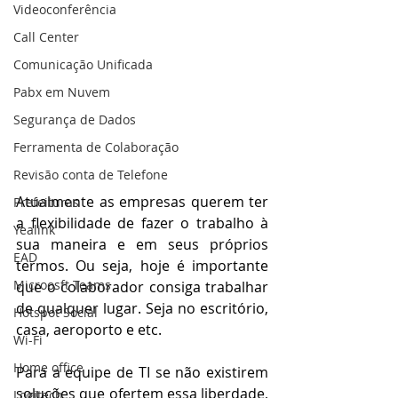
Videoconferência
Call Center
Comunicação Unificada
Pabx em Nuvem
Segurança de Dados
Ferramenta de Colaboração
Revisão conta de Telefone
Atualmente as empresas querem ter 
Prefeituras
a flexibilidade de fazer o trabalho à 
Yealink
sua maneira e em seus próprios 
EAD
termos. Ou seja, hoje é importante 
Microosft Teams
que o colaborador consiga trabalhar 
de qualquer lugar. Seja no escritório, 
Hotspot Social
casa, aeroporto e etc. 
Wi-Fi
Home office
Para a equipe de TI se não existirem 
soluções que ofertem essa liberdade, 
Logitech