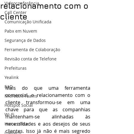
Videoconferência
relacionamento com o
Call Center
cliente
Comunicação Unificada
Pabx em Nuvem
Segurança de Dados
Ferramenta de Colaboração
Revisão conta de Telefone
Prefeituras
Yealink
EAD
Mais do que uma ferramenta 
comercial, o relacionamento com o 
Microosft Teams
cliente transformou-se em uma 
Hotspot Social
chave para que as companhias 
Wi-Fi
mantenham-se alinhadas às 
necessidades e aos desejos de seus 
Home office
clientes. Isso já não é mais segredo 
Logitech