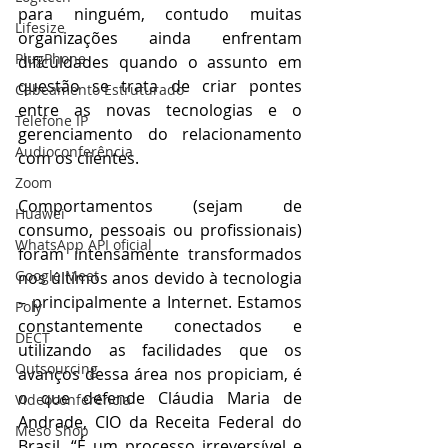
para ninguém, contudo muitas 
Lifesize
organizações ainda enfrentam 
PlugPhone
dificuldades quando o assunto em 
questão se trata de criar pontes 
Cabeamento Estruturado
entre as novas tecnologias e o 
Telefone IP
gerenciamento do relacionamento 
Audioconferência
com os clientes.
Zoom
Comportamentos (sejam de 
Huawei
consumo, pessoais ou profissionais) 
WhatsApp API oficial
foram intensamente transformados 
Google Meet
nos últimos anos devido à tecnologia 
– principalmente a Internet. Estamos 
Poly
constantemente conectados e 
DECT
utilizando as facilidades que os 
Outsourcing
avanços dessa área nos propiciam, é 
o que defende Cláudia Maria de 
Videoconferência
Andrade, CIO da Receita Federal do 
Meso Shop
Brasil. “É um processo irreversível e 