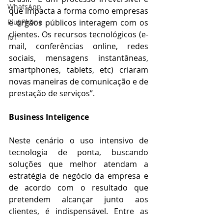
WhatsApp
que impacta a forma como empresas 
PlugPhone
e órgãos públicos interagem com os 
clientes. Os recursos tecnológicos (e-
IoT
mail, conferências online, redes 
sociais, mensagens instantâneas, 
smartphones, tablets, etc) criaram 
novas maneiras de comunicação e de 
prestação de serviços”.
Business Inteligence
Neste cenário o uso intensivo de 
tecnologia de ponta, buscando 
soluções que melhor atendam a 
estratégia de negócio da empresa e 
de acordo com o resultado que 
pretendem alcançar junto aos 
clientes, é indispensável. Entre as 