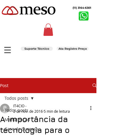
(11) 3164-6301
Suporte Técnico
Ata Registro Preço
Post
Todos posts
IT4CIO -
Todos posts
2 de nov. de 2016
5 min de leitura
A importância da
Manutenção
tecnologia para o
Case de Sucesso